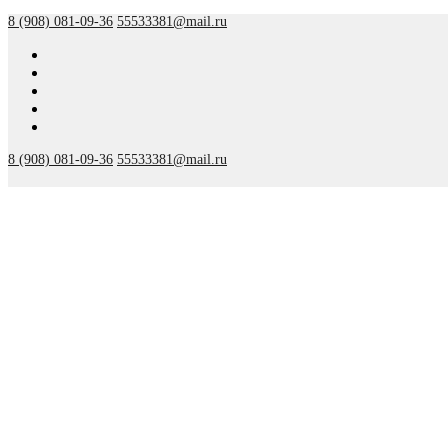
Перейти
Меню
Закрыть
8 (908) 081-09-36
55533381@mail.ru
к
содержимому
8 (908) 081-09-36
55533381@mail.ru