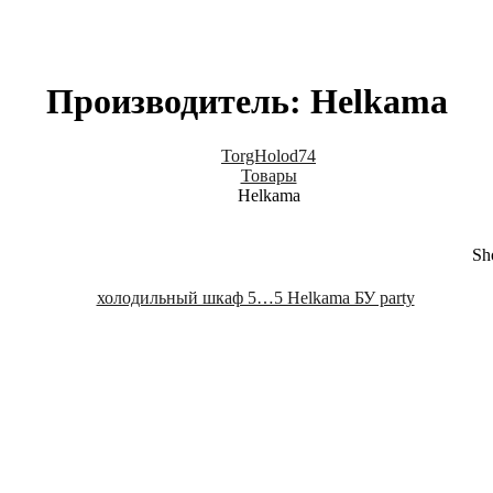
Производитель: Helkama
TorgHolod74
Товары
Helkama
Sho