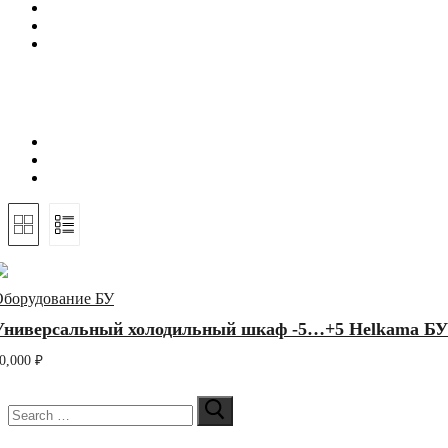
Оборудование БУ
Универсальный холодильный шкаф -5…+5 Helkama БУ
0,000
₽
Искать: